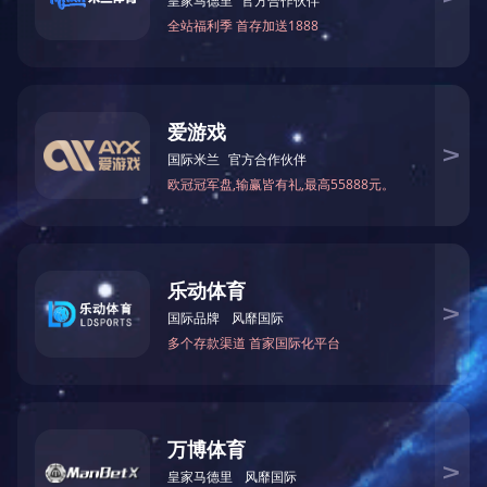
QQ：362197759
邮箱：362197759@qq.com
官网：
www.zswillman.com
地址：浙江省舟山市定海区千岛街
道勾山新园路41号-1
主营产品
立式内压检测机